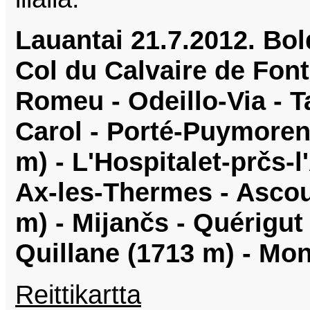
Lauantai 21.7.2012. Bol
Col du Calvaire de Fon
Romeu - Odeillo-Via - T
Carol - Porté-Puymoren
m) - L'Hospitalet-prčs-l
Ax-les-Thermes - Ascou 
m) - Mijančs - Quérigut
Quillane (1713 m) - Mon
Reittikartta