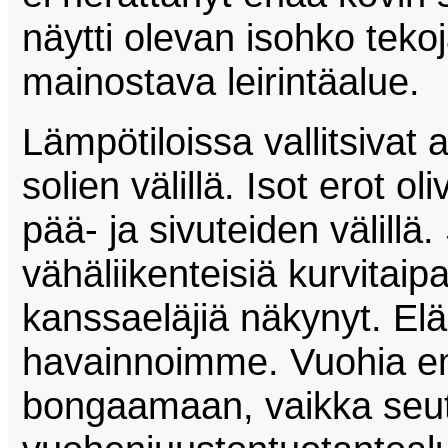
näytti olevan isohko teko
mainostava leirintäalue.
Lämpötiloissa vallitsivat 
solien välillä. Isot erot 
pää- ja sivuteiden välill
vähäliikenteisiä kurvitaipal
kanssaeläjiä näkynyt. Elä
havainnoimme. Vuohia e
bongaamaan, vaikka seut