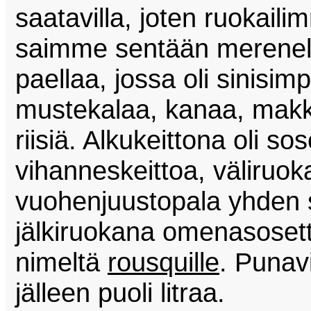
saatavilla, joten ruokail
saimme sentään merenelä
paellaa, jossa oli sinisimp
mustekalaa, kanaa, makka
riisiä. Alkukeittona oli s
vihanneskeittoa, väliruoka
vuohenjuustopala yhden s
jälkiruokana omenasoset
nimeltä
rousquille
. Punav
jälleen puoli litraa.