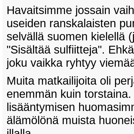
Havaitsimme jossain vaihe
useiden ranskalaisten puna
selvällä suomen kielellä (
"Sisältää sulfiitteja". E
joku vaikka ryhtyy viemää
Muita matkailijoita oli pe
enemmän kuin torstaina. 
lisääntymisen huomasim
älämölönä muista huonei
illalla.