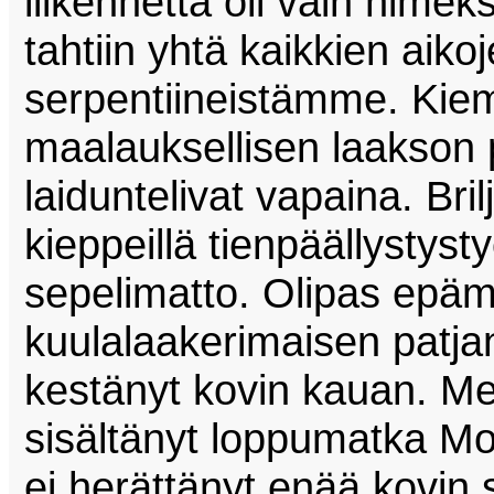
liikennettä oli vain nime
tahtiin yhtä kaikkien aik
serpentiineistämme. Kiemu
maalauksellisen laakson 
laiduntelivat vapaina. Brilj
kieppeillä tienpäällystysty
sepelimatto. Olipas epämi
kuulalaakerimaisen patjan
kestänyt kovin kauan. Me
sisältänyt loppumatka Mo
ei herättänyt enää kovin 