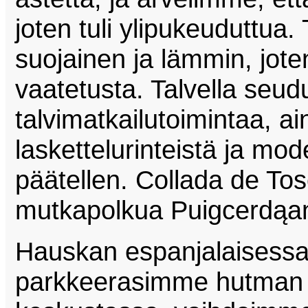
joten tuli ylipukeuduttua. 
suojainen ja lämmin, jote
vaatetusta. Talvella seudul
talvimatkailutoimintaa, a
laskettelurinteistä ja mo
päätellen. Collada de T
mutkapolkua Puigcerdąa
Hauskan espanjalaisess
parkkeerasimme hutman 