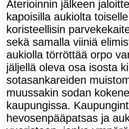
Aterioinnin jälkeen jaloi
kapoisilla aukiolta toiselle 
koristeellisin parvekekaite
sekä samalla viiniä elimis
aukiolla törröttää orpo va
jäljellä oleva osa isosta k
sotasankareiden muistom
muussakin sodan kokene
kaupungissa. Kaupunginta
hevosenpääpatsas ja auk