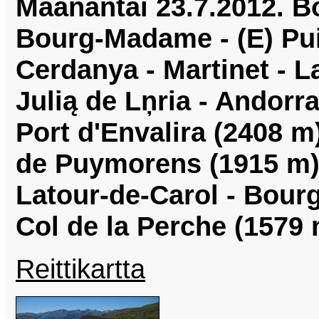
Maanantai 23.7.2012. Bo
Bourg-Madame - (E) Pui
Cerdanya - Martinet - L
Julią de Lņria - Andorra 
Port d'Envalira (2408 m)
de Puymorens (1915 m)
Latour-de-Carol - Bour
Col de la Perche (1579 
Reittikartta