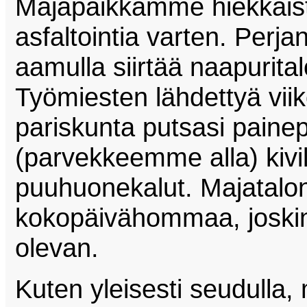
Majapaikkamme hiekkaista
asfaltointia varten. Perjant
aamulla siirtää naapurital
Työmiesten lähdettyä vii
pariskunta putsasi paine
(parvekkeemme alla) kivil
puuhuonekalut. Majatalo
kokopäivähommaa, joskin 
olevan.
Kuten yleisesti seudulla