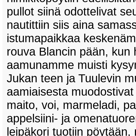
pullot siinä odottelivat se
nautittiin siis aina sam
istumapaikkaa keskenämm
rouva Blancin pään, kun 
aamunamme muisti kysy
Jukan teen ja Tuulevin 
aamiaisesta muodostivat m
maito, voi, marmeladi, pa
appelsiini- ja omenatuo
leipäkori tuotiin pöytään, 