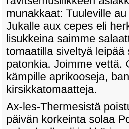
ravitsemusliikkeen asiak
munakkaat: Tuuleville au n
Jukalle aux cepes eli her
lisukkeina saimme salaat
tomaatilla siveltyä leipää
patonkia. Joimme vettä. 
kämpille aprikooseja, ba
kirsikkatomaatteja.
Ax-les-Thermesistä pois
päivän korkeinta solaa P