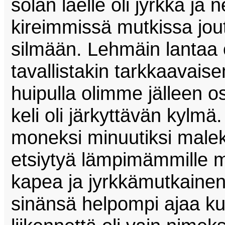
solan laelle oli jyrkkä ja 
kireimmissä mutkissa jou
silmään. Lehmäin lantaa oli
tavallistakin tarkkaavais
huipulla olimme jälleen o
keli oli järkyttävän kylm
moneksi minuutiksi mal
etsiytyä lämpimämmille ma
kapea ja jyrkkämutkainen 
sinänsä helpompi ajaa k