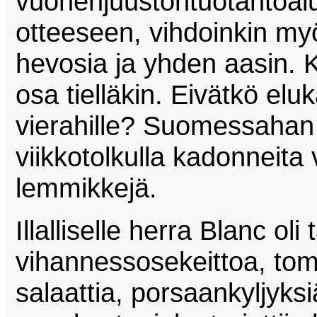
vuohenjuustontuotantoal
otteeseen, vihdoinkin myö
hevosia ja yhden aasin. Ka
osa tielläkin. Eivätkö elu
vierahille? Suomessahan 
viikkotolkulla kadonneita
lemmikkejä.
Illalliselle herra Blanc oli
vihannessosekeittoa, tomaa
salaattia, porsaankyljyksi