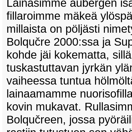
Lainasimme aubergen isä
fillaroimme mäkeä ylösp
millaista on pöljästi nime
Bolqučre 2000:ssa ja Su
kohde jäi kokematta, si
tuskastuttavan jyrkän yl
vaiheessa tuntua hölmöltä
lainaamamme nuorisofillari
kovin mukavat. Rullasimm
Bolqučreen, jossa pyöräili