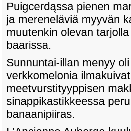
Puigcerdąssa pienen mark
ja mereneläviä myyvän k
muutenkin olevan tarjoll
baarissa.
Sunnuntai-illan menyy oli
verkkomelonia ilmakuivat
meetvurstityyppisen mak
sinappikastikkeessa peru
banaanipiiras.