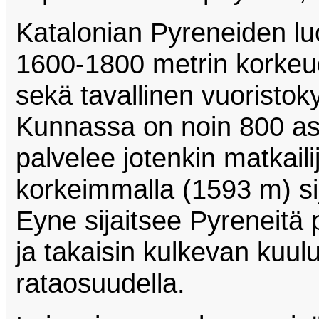
Katalonian Pyreneiden l
1600-1800 metrin korkeud
sekä tavallinen vuoristok
Kunnassa on noin 800 asu
palvelee jotenkin matkail
korkeimmalla (1593 m) si
Eyne sijaitsee Pyreneitä p
ja takaisin kulkevan kuul
rataosuudella.