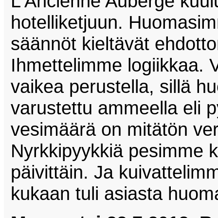
L'Ancienne Auberge kuul
hotelliketjuun. Huomasimm
säännöt kieltävät ehdott
Ihmettelimme logiikkaa. 
vaikea perustella, sillä
varustettu ammeella eli 
vesimäärä on mitätön ver
Nyrkkipyykkiä pesimme kyl
päivittäin. Ja kuivattelim
kukaan tuli asiasta huo