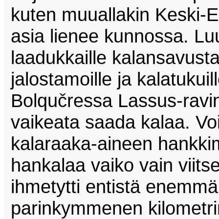
kuten muuallakin Keski-E
asia lienee kunnossa. Luul
laadukkaille kalansavustam
jalostamoille ja kalatukui
Bolqučressa Lassus-ravinto
vaikeata saada kalaa. Vo
kalaraaka-aineen hankki
hankalaa vaiko vain viitse
ihmetytti entistä enemm
parinkymmenen kilometri