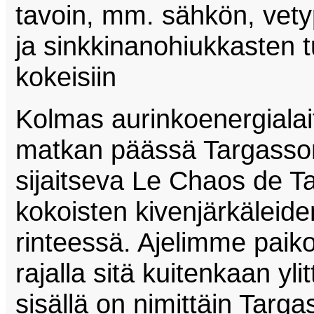
tavoin, mm. sähkön, vetyp
ja sinkkinanohiukkasten t
kokeisiin
Kolmas aurinkoenergialai
matkan päässä Targasson
sijaitseva Le Chaos de Ta
kokoisten kivenjärkäleid
rinteessä. Ajelimme paik
rajalla sitä kuitenkaan yl
sisällä on nimittäin Tar