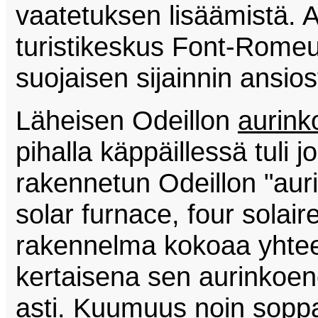
vaatetuksen lisäämistä. 
turistikeskus Font-Rome
suojaisen sijainnin ansio
Läheisen Odeillon
aurink
pihalla käppäillessä tuli
rakennetun Odeillon "aur
solar furnace, four solair
rakennelma kokoaa yhtee
kertaisena sen aurinkoen
asti. Kuumuus noin soppa