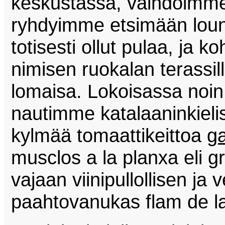
keskustassa, vaihdoimme 
ryhdyimme etsimään louna
totisesti ollut pulaa, ja 
nimisen ruokalan terassil
lomaisa. Lokoisassa noi
nautimme katalaaninkielis
kylmää tomaattikeittoa
g
musclos a la planxa eli gri
vajaan viinipullollisen ja
paahtovanukas flam de la