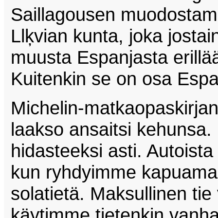
Saillagousen muodostama
Llķvian kunta, joka jostai
muusta Espanjasta erillää
Kuitenkin se on osa Espan
Michelin-matkaopaskirjan
laakso ansaitsi kehunsa. L
hidasteeksi asti. Autois
kun ryhdyimme kapuama
solatietä. Maksullinen tie
käytimme tietenkin vanha