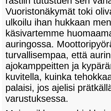
rastiin tutustuen sen vähä
Vuoristonäkymät toki oli
ulkoilu ihan hukkaan me
käsivartemme huomaamat
auringossa. Moottoripyörä
turvallisempaa, että aur
ajokamppeitten ja kypärä
kuvitella, kuinka tehokka
palaisi, jos ajelisi prätkäll
varustuksessa.