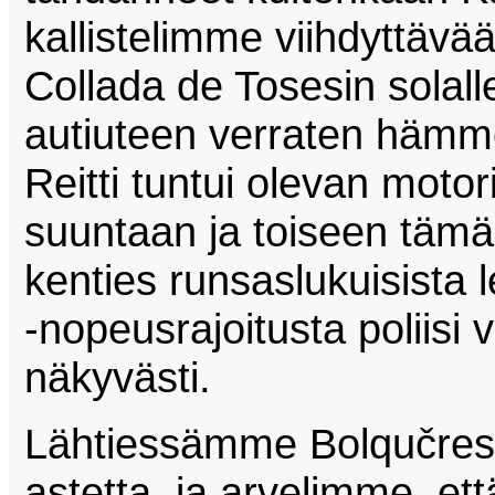
kallistelimme viihdyttävää 
Collada de Tosesin solalle
autiuteen verraten hämme
Reitti tuntui olevan motor
suuntaan ja toiseen tämä
kenties runsaslukuisista 
-nopeusrajoitusta poliisi v
näkyvästi.
Lähtiessämme Bolqučresta
astetta, ja arvelimme, ett