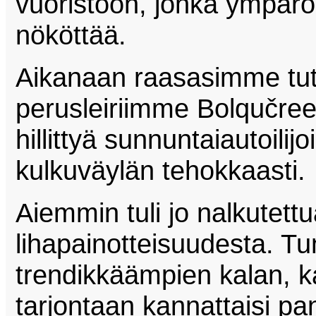
vuoristoon, jonka ympär
nököttää.
Aikanaan raasasimme tutt
perusleiriimme Bolqučreen
hillittyä sunnuntaiautoili
kulkuväylän tehokkaasti.
Aiemmin tuli jo nalkutett
lihapainotteisuudesta. Tun
trendikkäämpien kalan, ka
tarjontaan kannattaisi 