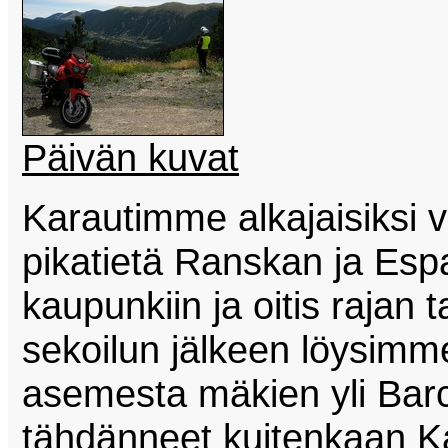
Päivän kuvat
Karautimme alkajaisiksi va
pikatietä Ranskan ja Es
kaupunkiin ja oitis rajan
sekoilun jälkeen löysimme
asemesta mäkien yli Ba
tähdänneet kuitenkaan K