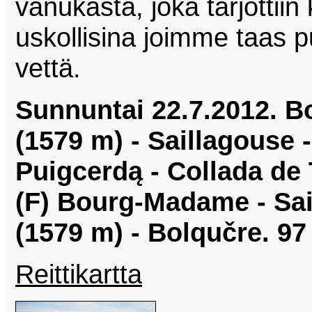
vanukasta, joka tarjottii
uskollisina joimme taas puo
vettä.
Sunnuntai 22.7.2012. Bo
(1579 m) - Saillagouse
Puigcerdą - Collada de 
(F) Bourg-Madame - Sai
(1579 m) - Bolqučre. 97
Reittikartta